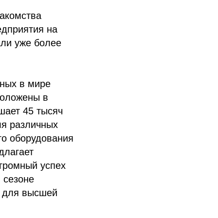
накомства
едприятия на
али уже более
ных в мире
положены в
шает 45 тысяч
ля различных
го оборудования
длагает
огромный успех
 сезоне
в для высшей