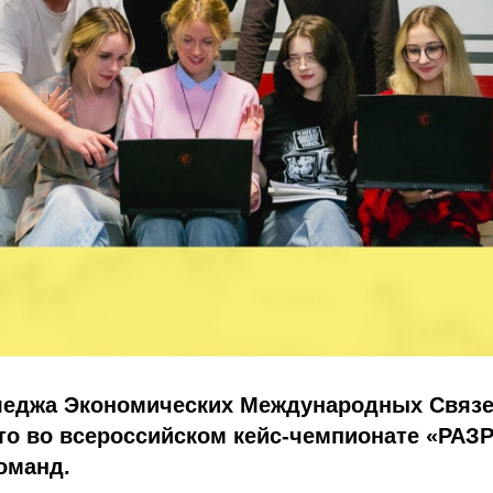
леджа Экономических Международных Связе
сто во всероссийском кейс-чемпионате «РА
оманд.