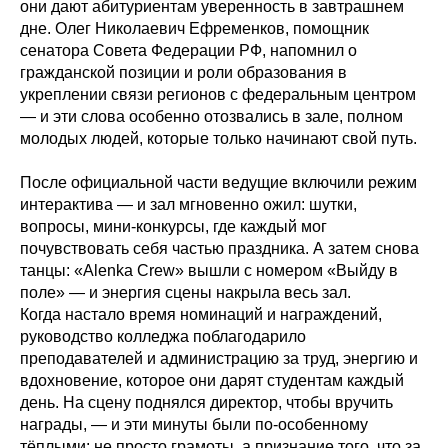
они дают абитуриентам уверенность в завтрашнем
дне. Олег Николаевич Ефременков, помощник
сенатора Совета Федерации РФ, напомнил о
гражданской позиции и роли образования в
укреплении связи регионов с федеральным центром
— и эти слова особенно отозвались в зале, полном
молодых людей, которые только начинают свой путь.
После официальной части ведущие включили режим
интерактива — и зал мгновенно ожил: шутки,
вопросы, мини‑конкурсы, где каждый мог
почувствовать себя частью праздника. А затем снова
танцы: «Alenka Crew» вышли с номером «Выйду в
поле» — и энергия сцены накрыла весь зал.
Когда настало время номинаций и награждений,
руководство колледжа поблагодарило
преподавателей и администрацию за труд, энергию и
вдохновение, которое они дарят студентам каждый
день. На сцену поднялся директор, чтобы вручить
награды, — и эти минуты были по‑особенному
тёплыми: не просто грамоты, а признание того, что за