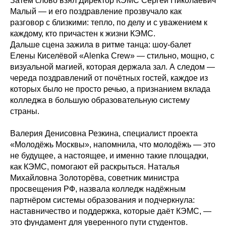
Затем слово взял Директор КЭМС Сергей Николаевич
Малый — и его поздравление прозвучало как
разговор с близкими: тепло, по делу и с уважением к
каждому, кто причастен к жизни КЭМС.
Дальше сцена зажила в ритме танца: шоу‑балет
Елены Киселёвой «Alenka Crew» — стильно, мощно, с
визуальной магией, которая держала зал. А следом —
череда поздравлений от почётных гостей, каждое из
которых было не просто речью, а признанием вклада
колледжа в большую образовательную систему
страны.
Валерия Денисовна Резкина, специалист проекта
«Молодёжь Москвы», напомнила, что молодёжь — это
не будущее, а настоящее, и именно такие площадки,
как КЭМС, помогают ей раскрыться. Наталья
Михайловна Золоторёва, советник министра
просвещения РФ, назвала колледж надёжным
партнёром системы образования и подчеркнула:
наставничество и поддержка, которые даёт КЭМС, —
это фундамент для уверенного пути студентов.